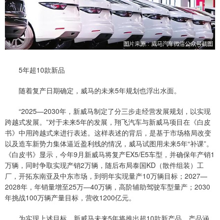
5年超10款新品
随着复产日期确定，威马的未来5年规划也浮出水面。
“2025—2030年，新威马制定了分三步走经营发展规划，以实现
跨越式发展。”对于未来5年的发展，翔飞汽车与新威马项目在《白皮
书》中用跨越式来进行表述。这样表述的背后，是基于市场格局改变
以及造车新势力集体逼近盈利线的情况，威马试图用未来5年“补课”。
《白皮书》显示，今年9月新威马将复产EX5/E5车型，并确保年产销1
万辆，同时争取实现产销2万辆，随后布局泰国KD（散件组装）工
厂，开拓东南亚及中东市场，到明年实现量产10万辆目标；2027—
2028年，年销量增至25万—40万辆，高阶辅助驾驶车型量产；2030
年挑战100万辆产量目标，营收1200亿元。
为实现上述目标，新威马未来5年将推出超10款新产品，产品涵