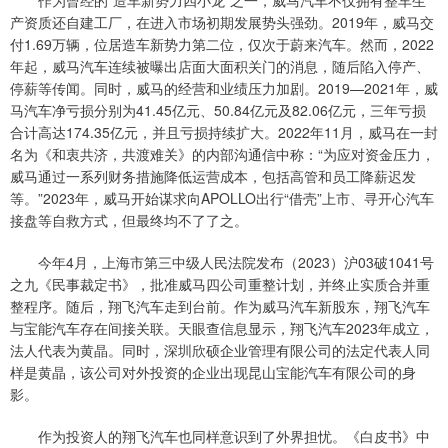
作为曾经的“造车新势力四小龙”之一，威马汽车不仅拥有整车生
产资质还自建工厂，在进入市场初期发展势头强劲。2019年，威马交
付1.69万辆，位居造车新势力第二位，仅次于蔚来汽车。然而，2022
年起，威马汽车连续被曝出店面大面积关门的消息，随后陷入停产、
停薪等传闻。同时，威马的经营和业绩压力加剧。2019—2021年，威
马汽车净亏损分别为41.45亿元、50.84亿元及82.06亿元，三年亏损
合计高达174.35亿元，并且亏损持续扩大。2022年11月，威马在一封
名为《和衷共济，共渡难关》的内部沟通信中称：“为应对资金压力，
威马通过一系列财务措施降低运营成本，包括高管和员工降薪迟发
等。”2023年，威马开始谋求向APOLLO出行“借壳”上市、寻开心汽车
接盘等自救方式，但最终均不了了之。
今年4月，上海市第三中级人民法院发布（2023）沪03破1041号
之九《民事裁定书》，批准威马四公司重整计划，并终止实质合并重
整程序。随后，翔飞汽车走到台前。作为威马汽车新股东，翔飞汽车
与宝能汽车存在间接关联。天眼查信息显示，翔飞汽车2023年成立，
法人代表为黄晶。同时，深圳欣硕企业管理有限公司的法定代表人同
样是黄晶，该公司对外投资的企业出现昆山宝能汽车有限公司的身
影。
作为投资人的翔飞汽车也同样意识到了外界担忧。《白皮书》中