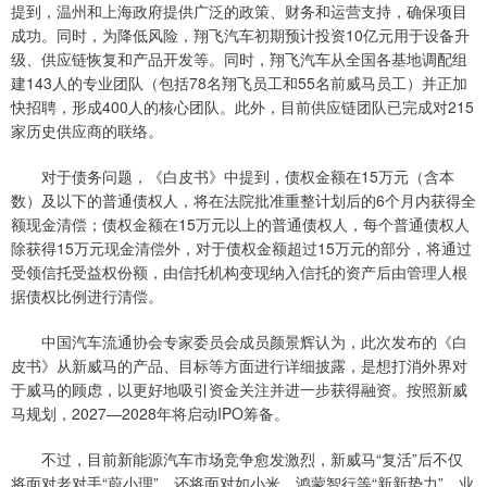
提到，温州和上海政府提供广泛的政策、财务和运营支持，确保项目
成功。同时，为降低风险，翔飞汽车初期预计投资10亿元用于设备升
级、供应链恢复和产品开发等。同时，翔飞汽车从全国各基地调配组
建143人的专业团队（包括78名翔飞员工和55名前威马员工）并正加
快招聘，形成400人的核心团队。此外，目前供应链团队已完成对215
家历史供应商的联络。
对于债务问题，《白皮书》中提到，债权金额在15万元（含本
数）及以下的普通债权人，将在法院批准重整计划后的6个月内获得全
额现金清偿；债权金额在15万元以上的普通债权人，每个普通债权人
除获得15万元现金清偿外，对于债权金额超过15万元的部分，将通过
受领信托受益权份额，由信托机构变现纳入信托的资产后由管理人根
据债权比例进行清偿。
中国汽车流通协会专家委员会成员颜景辉认为，此次发布的《白
皮书》从新威马的产品、目标等方面进行详细披露，是想打消外界对
于威马的顾虑，以更好地吸引资金关注并进一步获得融资。按照新威
马规划，2027—2028年将启动IPO筹备。
不过，目前新能源汽车市场竞争愈发激烈，新威马“复活”后不仅
将面对老对手“蔚小理”，还将面对如小米、鸿蒙智行等“新新势力”。业