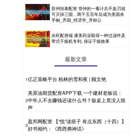
苏州恒泰配资 管仲的一毒计兵不血刃就
可灭掉三国，两千五百年后成为美国杀
手锏_齐国_经济学_齐桓公
永旺配资端 康美药业取得一种过滤件及
带式干燥机专利, 保证干燥效果
最新文章
亿正策略平台 柏林的雪和夜 | 顾文艳
1
美原油期货配资APP下载 一个建材老板说：
中年人不去赚钱还读什么书？饭桌上竟没人吱
2
声
盈邦网配资 【“悦”读搭子 有点东西（十四）】
3
好书相约：《西西弗神话》