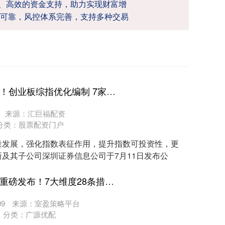
捷、高效的资金支持，助力实现财富增
可靠，风控体系完善，支持多种交易
鸿腾网配资平台 重磅调整！创业板综指优化编制 7家公司火速上报ETF
来源：汇巨福配资
分类：
股票配资门户
量发展，强化指数表征作用，提升指数可投资性，更
及其子公司深圳证券信息公司于7月11日发布公
深圳配资网站官网 中证协重磅发布！7大维度28条措施力促行业发展
9
来源：室盈策略平台
分类：
广源优配